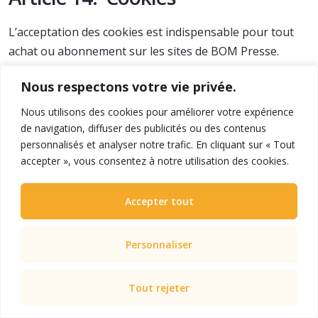
L’acceptation des cookies est indispensable pour tout
achat ou abonnement sur les sites de BOM Presse.
Nous respectons votre vie privée.
Article 15. Adresses de contact
Nous utilisons des cookies pour améliorer votre expérience
de navigation, diffuser des publicités ou des contenus
Service commercial : BOM Presse, 6 place de la
personnalisés et analyser notre trafic. En cliquant sur « Tout
République, 66270 LE SOLER.
accepter », vous consentez à notre utilisation des cookies.
Siège social : BOM PRESSE, 3 rue Paul Valery, 66270 LE
SOLER.
Accepter tout
Contact par formulaire : .
Personnaliser
Section II. Vente d’abonnements
Tout rejeter
presse et produits presse à l’unité